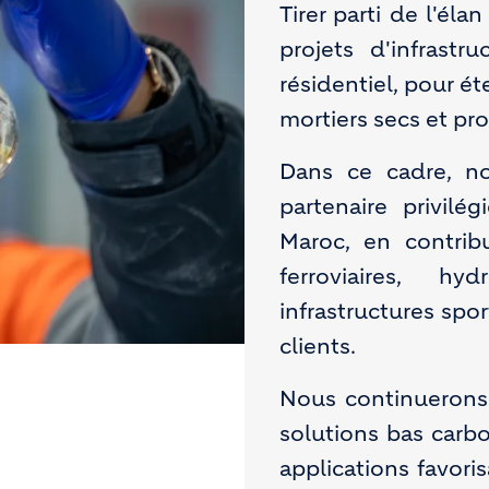
Tirer parti de l'él
projets d'infrast
résidentiel, pour é
mortiers secs et pr
Dans ce cadre, no
partenaire privilé
Maroc, en contrib
ferroviaires, hy
infrastructures spo
clients.
Nous continuerons
solutions bas carb
applications favoris