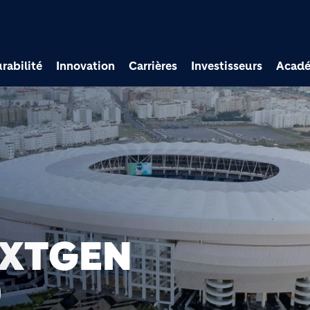
Aller au contenu princi
rabilité
Innovation
Carrières
Investisseurs
Acad
EXTGEN
0