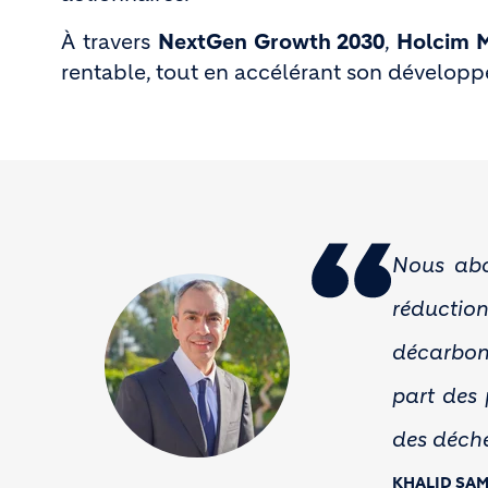
À travers
NextGen Growth 2030
,
Holcim 
rentable, tout en accélérant son développe
Nous abor
réductio
décarbona
part des 
des déche
KHALID SA