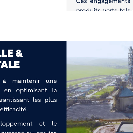
Ces engagements s
produits verts tel
durables, ou encore
ECOCycle
.
LE &
TALE
 à maintenir une
, en optimisant la
antissant les plus
efficacité.
eloppement et le