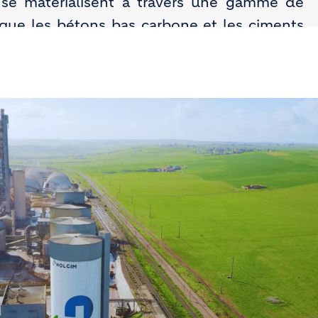
e matérialisent à travers une gamme de
s que les bétons bas carbone et les ciments
 les solutions à base de matériaux recyclés