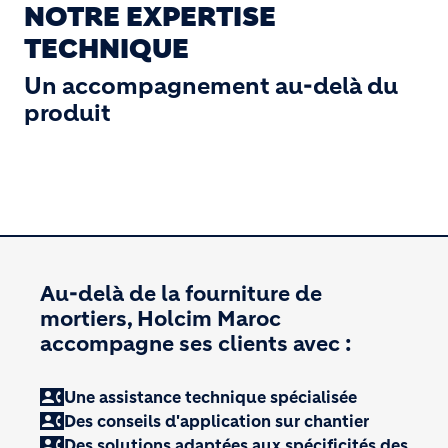
NOTRE EXPERTISE
TECHNIQUE
Un accompagnement au-delà du
produit
Au-delà de la fourniture de
mortiers, Holcim Maroc
accompagne ses clients avec :
contact_phone
Une assistance technique spécialisée
contact_phone
Des conseils d'application sur chantier
contact_phone
Des solutions adaptées aux spécificités des