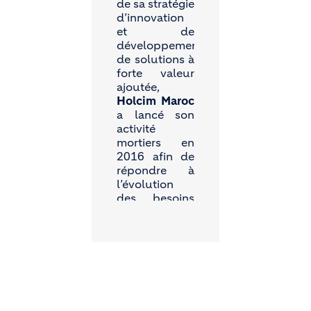
de sa stratégie
d’innovation
et de
développement
de solutions à
forte valeur
ajoutée,
Holcim Maroc
a lancé son
activité
mortiers en
2016 afin de
répondre à
l’évolution
des besoins
du secteur de
la
construction.
L’entreprise
dispose d’une
unité
industrielle
dédiée à