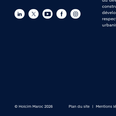
du dév
constr
dévelo
respec
urbani
© Holcim Maroc 2026
Plan du site
Mentions l
Footer bottom