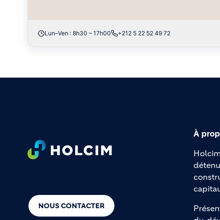
Lun–Ven : 8h30 – 17h00
+212 5 22 52 49 72
À prop
Footer
Holcim
détenu
constr
capita
NOUS CONTACTER
Présen