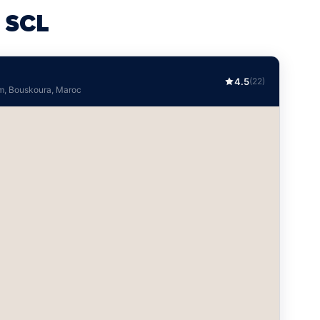
 SCL
4.5
(22)
am, Bouskoura, Maroc