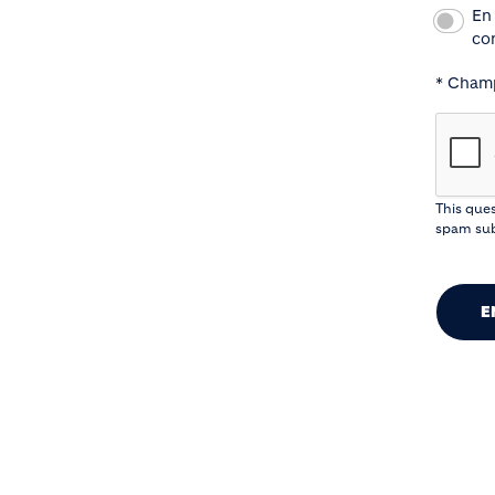
En
co
* Champ
This ques
spam sub
E