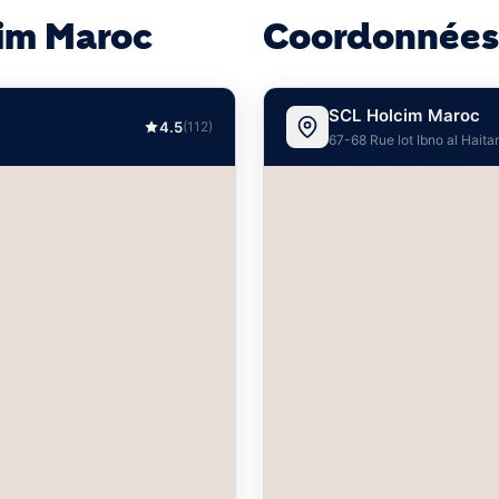
im Maroc
Coordonnées
SCL Holcim Maroc
4.5
(112)
67-68 Rue lot Ibno al Hait