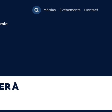
pal
Médias
Événements
Contact
émie
ER À