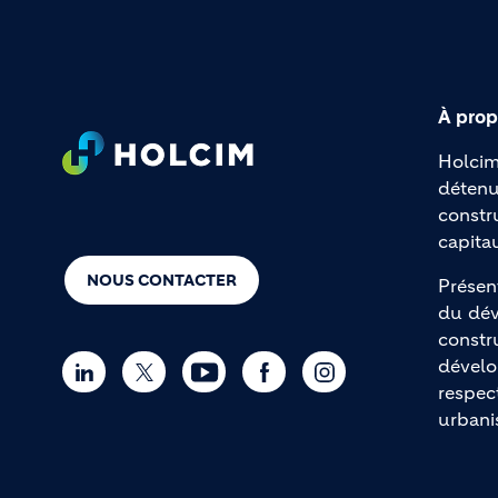
À prop
Footer
Holcim
détenu
constr
capita
NOUS CONTACTER
Présen
du dév
constr
dévelo
respec
urbani